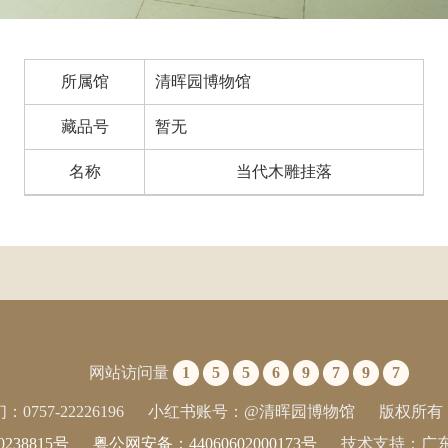
所属馆
清晖园博物馆
藏品号
暂无
名称
当代木雕挂落
网站访问量
1
5
5
6
9
7
9
7
0757-22226196
小红书账号：@清晖园博物馆
版权所有
0238815号
粤公网安备：44060602000173号
技术支持：广