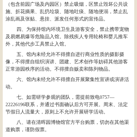
（包含前园广场及内园区）禁止吸烟，区禁止毁坏公共设
施、折花摘果、乱扔垃圾、随地吐痰、随地便溺，禁止乱
涂乱画及张贴、悬挂、派发任何形式的宣传品。
四、为保持馆内环境卫生及游客安全，禁止携带宠物
及易燃易爆等危险品入馆。除残疾人专用轮椅和婴儿推车
外，其他代步工具禁止入馆。
五、馆内未经允许不得擅自进行商业性质的摄影摄
像，不得擅自组织演讲、团建、艺术创作等妨碍其他游客
正常游园秩序的活动。不得擅自贩卖和陈列物品。
六、馆内未经允许不得擅自开展聚集性宣讲或演讲活
动。
七、如需研学参观的团队，需提前致电0757—
22226196联系，并通过书面确认后方可开展。周末、法定
节假日人流量大，原则上不允许开展研学活动。
八、请在清晖园博物馆官方平台购票，切勿在其他渠
道购票，谨防假票。