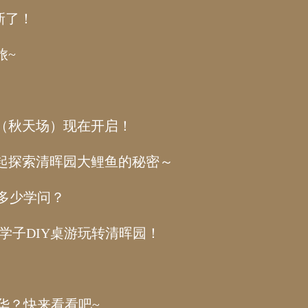
新了！
旅~
名（秋天场）现在开启！
，一起探索清晖园大鲤鱼的秘密～
了多少学问？
学子DIY桌游玩转清晖园！
年华？快来看看吧~