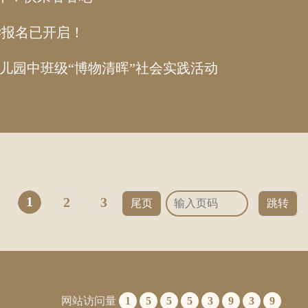
研学报名已开启！
幼儿园中班级“博物清晖”社会实践活动
1
2
3
尾页
跳转
网站访问量
1
5
5
5
3
9
3
9