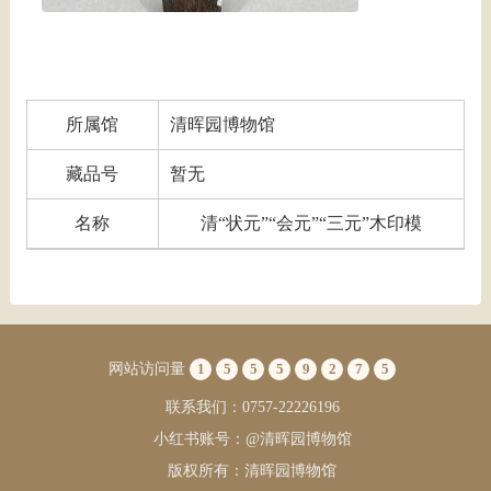
所属馆
清晖园博物馆
藏品号
暂无
名称
清“状元”“会元”“三元”木印模
网站访问量
1
5
5
5
9
2
7
5
联系我们：0757-22226196
小红书账号：@清晖园博物馆
版权所有：清晖园博物馆