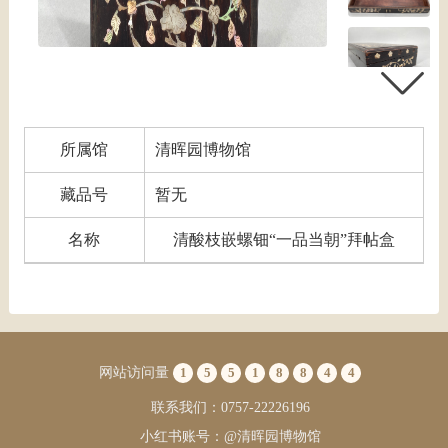
所属馆
清晖园博物馆
藏品号
暂无
名称
清酸枝嵌螺钿“一品当朝”拜帖盒
网站访问量
1
5
5
1
8
8
4
4
联系我们：0757-22226196
小红书账号：@清晖园博物馆