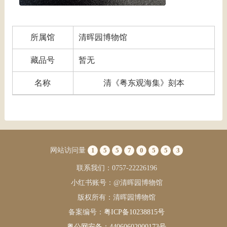
所属馆
清晖园博物馆
藏品号
暂无
名称
清《粤东观海集》刻本
网站访问量
1
5
5
7
0
5
5
3
联系我们：0757-22226196
小红书账号：@清晖园博物馆
版权所有：清晖园博物馆
备案编号：
粤ICP备10238815号
粤公网安备：44060602000173号