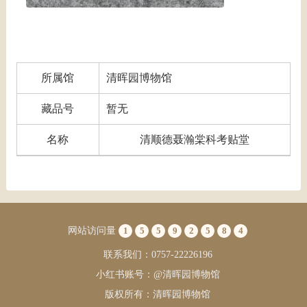
所属馆
清晖园博物馆
藏品号
暂无
名称
清顺德聂瀚棠科考贴堂
网站访问量
1
5
5
9
2
5
8
4
联系我们：0757-22226196
小红书账号：@清晖园博物馆
版权所有：清晖园博物馆