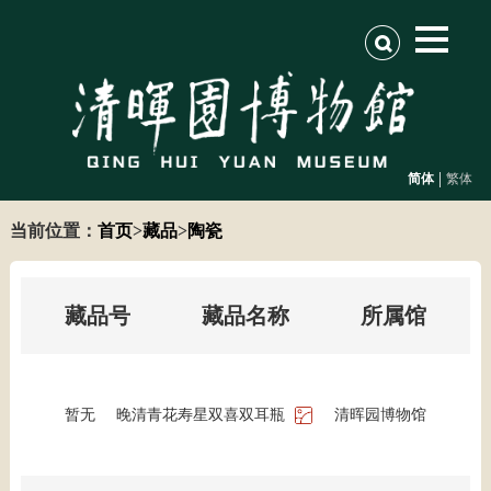
|
简体
繁体
当前位置：
首页
>
藏品
>
陶瓷
藏品号
藏品名称
所属馆
暂无
晚清青花寿星双喜双耳瓶
清晖园博物馆